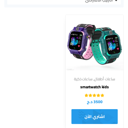
ساعات أطفال
,
ساعات ذكية
smartwatch kids
تم
3500
د.ج
التقييم
2.75
من 5
اشتري الآن