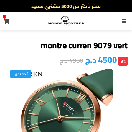
أطلب الآن والدفع فقط عند استلام المنتج
توصيل سريع لجميع الولايات
0
نفخر بأكثر من 5000 مشتري سعيد
القائمة
أطلب الآن والدفع فقط عند استلام المنتج
montre curren 9079 vert
4500
د.ج
4900
د.ج
8%
تخفيض!