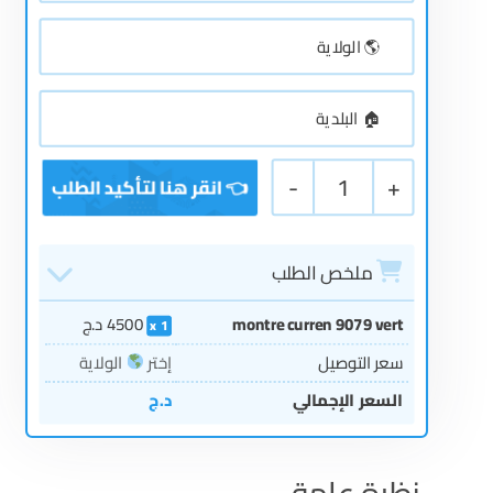
-
1
+
ملخص الطلب
montre curren 9079 vert
4500
د.ج
1
سعر التوصيل
إختر
الولاية
السعر الإجمالي
د.ج
نظرة عامة