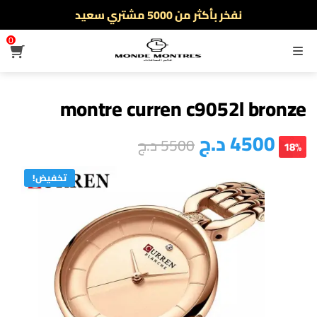
أطلب الآن والدفع فقط عند استلام المنتج
0
القائمة
montre curren c9052l bronze
4500
د.ج
5500
د.ج
18%
تخفيض!