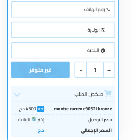
-
1
+
ملخص الطلب
montre curren c9052l bronze
4500
د.ج
1
سعر التوصيل
إختر
الولاية
السعر الإجمالي
د.ج