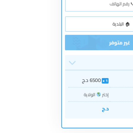
6500
د.ج
1
إختر
الولاية
د.ج