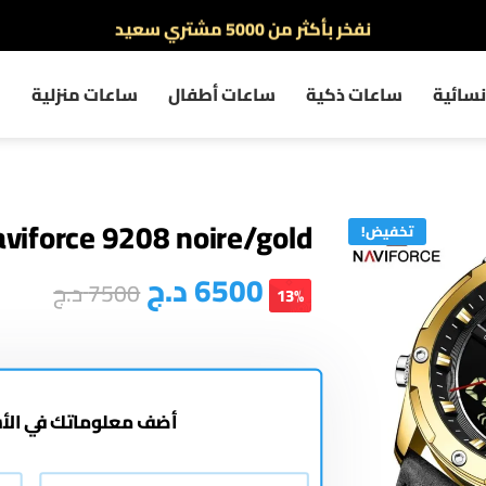
نفخر بأكثر من 5000 مشتري سعيد
أطلب الآن والدفع فقط عند استلام المنتج
سائية
ساعات ذكية
ساعات أطفال
ساعات منزلية
م
viforce 9208 noire/gold
تخفيض!
6500
د.ج
7500
د.ج
13%
أضف معلوماتك في الأ