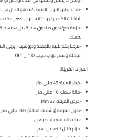
، ولكن لا يمكن وضعها في الماء أو دش أو ال
-قد لا يظهر اللون بالضبط كما هو الحال في ال
شاشات الكمبيوتر واختلاف لون العين مكدسة
-حزمة مع/بدون صندوق هدية ، بل هو هدية ج
نفسك.
-مرحبا بكم للبيع بالجملة ودروشيب ، يرجى ال
الجملة وسعر دروب سيب. O(∩ _ ∩)O
الميزات (تقريبًا):
-قطر العلبة: 45 مللي متر
-حالة سمك: 16 مللي متر
-عرض الفرقة: 22 Mm
-طول الفرقة (وشملت الحالة): 260 مللي متر
-مادة الفرقة: جلد طبيعي
-حزام قابل للتعديل: نعم