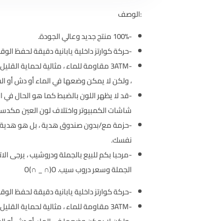
:الوصف
-100% منتج جديد وعالي الجودة.
-حركة كوارتز داخلية يابانية دقيقة لحفظ الوق
-3ATM مقاومة للماء ، مثالية لحماية الق
، ولكن لا يمكن وضعها في الماء أو دش أو ال
-قد لا يظهر اللون بالضبط كما هو الحال في ال
شاشات الكمبيوتر واختلاف لون العين مكدسة
-حزمة مع/بدون صندوق هدية ، بل هو هدية ج
نفسك.
-مرحبا بكم للبيع بالجملة ودروشيب ، يرجى ال
الجملة وسعر دروب سيب. O(∩ _ ∩)O
-حركة كوارتز داخلية يابانية دقيقة لحفظ الوق
-3ATM مقاومة للماء ، مثالية لحماية الق