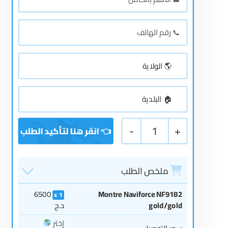
-
1
+
ملخص الطلب
6500
Montre Naviforce NF9182
1
gold/gold
د.ج
إختر