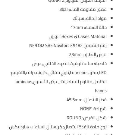
الحركة:
العرض المزدوج,QUARTZ
عمق مقاومة الماء:
3bar
مواد الحالة:
سبائك
حالة السمك:
17mm
Boxes & Cases Material:
الورق
رقم النموذج:
NF9182 SBE Naviforce 9182
عرض النطاق:
23mm
خاصية:
ساعة توقيت,الضوء الخلفي,عرض
LED,مكرر,Luminous,تاريخ تلقائي,كرونوغراف,التقويم
الكامل,مقاوم للمياه,إنذار,عرض الأسبوع,luminous
hands
قطر الاتصال:
45.5mm
شهادة:
NONE
شكل القرص:
ROUND
نوع مادة نافذة الاتصال:
كريستال الساعات هاردليكس