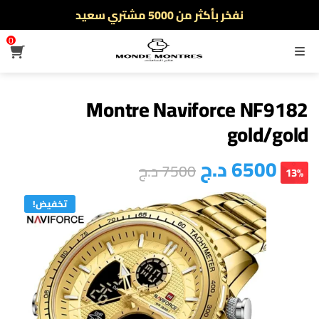
أطلب الآن والدفع فقط عند استلام المنتج
توصيل سريع لجميع الولايات
0
القائمة
نفخر بأكثر من 5000 مشتري سعيد
أطلب الآن والدفع فقط عند استلام المنتج
Montre Naviforce NF9182
gold/gold
6500
د.ج
7500
د.ج
13%
تخفيض!