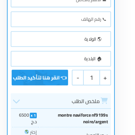
-
1
+
ملخص الطلب
6500
montre naviforce nf9199s
1
noire/argent
د.ج
إختر