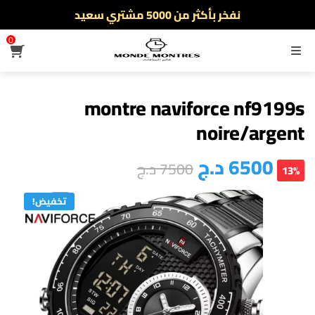
نفخر بأكثر من 5000 مشتري سعيد
أطلب الآن والدفع فقط عند استلام المنتج
0
القائمة
montre naviforce nf9199s
noire/argent
6500
د.ج
7500
د.ج
13%
تخفيض!