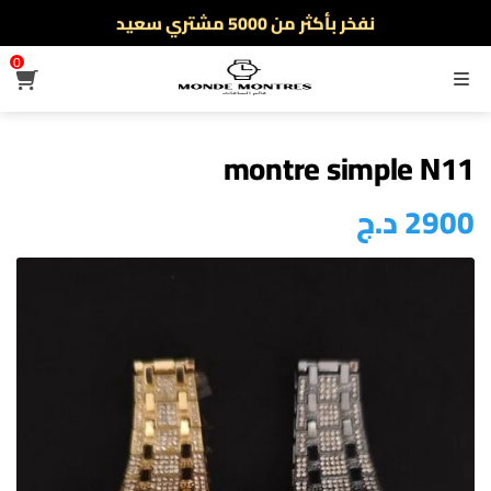
نفخر بأكثر من 5000 مشتري سعيد
أطلب الآن والدفع فقط عند استلام المنتج
0
القائمة
montre simple N11
2900
د.ج