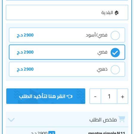
فضي/أسود
2900
د.ج
فضي
2900
د.ج
ذهبي
2900
د.ج
-
1
+
ملخص الطلب
montre simple N11
2900
د.ج
1