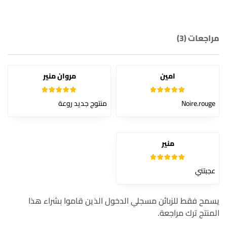
مراجعات (3)
امين
مروان منير
5
تم التقييم
5
تم التقييم
Noire.rouge
منتوج جديد روعة
من 5
من 5
منير
5
تم التقييم
عجبتني
من 5
يسمح فقط للزبائن مسجلي الدخول الذين قاموا بشراء هذا
المنتج ترك مراجعة.