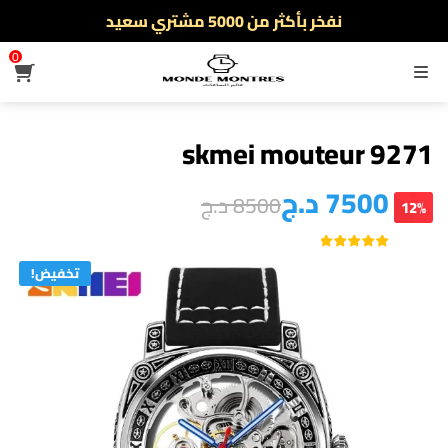
أطلب الآن والدفع فقط عند استلام المنتج
توصيل سريع لجميع الولايات
0
القائمة
نفخر بأكثر من 5000 مشتري سعيد
أطلب الآن والدفع فقط عند استلام المنتج
skmei mouteur 9271
7500
د.ج
8500
د.ج
12%
3
تم التقييم بـ
من 5
5.00
تخفيض!
بناءً على
عملاء
تقييم